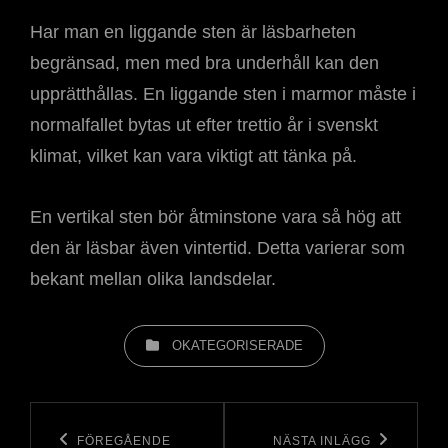
Har man en liggande sten är läsbarheten
begränsad, men med bra underhåll kan den
upprätthållas. En liggande sten i marmor måste i
normalfallet bytas ut efter trettio år i svenskt
klimat, vilket kan vara viktigt att tänka på.
En vertikal sten bör åtminstone vara så hög att
den är läsbar även vintertid. Detta varierar som
bekant mellan olika landsdelar.
KATEGORIER
OKATEGORISERADE
Inläggsnavigering
FÖREGÅENDE
NÄSTA INLÄGG
Föregående
Nästa