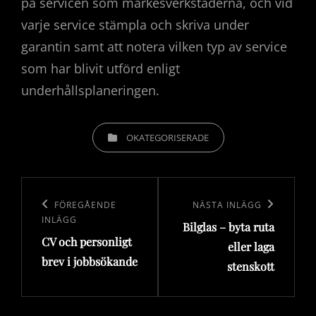
på servicen som märkesverkstäderna, och vid
varje service stämpla och skriva under
garantin samt att notera vilken typ av service
som har blivit utförd enligt
underhållsplaneringen.
KATEGORIER
OKATEGORISERADE
Inläggsnavigering
Föregående
FÖREGÅENDE
Nästa
NÄSTA INLÄGG
INLÄGG
Bilglas – byta ruta
inlägg
inlägg
CV och personligt
eller laga
brev i jobbsökande
stenskott