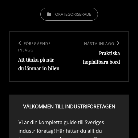
KATEGORIER
OKATEGORISERADE
Inläggsnavigering
Föregående
FÖREGÅENDE
Nästa
NÄSTA INLÄGG
INLÄGG
Praktiska
inlägg
inlägg
Att tänka på när
hopfallbara bord
du lämnar in bilen
VÄLKOMMEN TILL INDUSTRIFÖRETAGEN
Vi är din kompletta guide till Sveriges
industriföretag! Här hittar du allt du